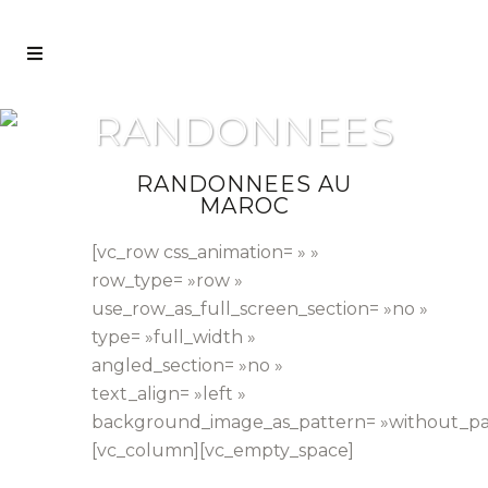
RANDONNEES
RANDONNEES AU
MAROC
[vc_row css_animation= » »
row_type= »row »
use_row_as_full_screen_section= »no »
type= »full_width »
angled_section= »no »
text_align= »left »
background_image_as_pattern= »without_pat
[vc_column][vc_empty_space]